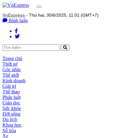
Toggle navigation
VnExpress
- Thứ hai, 30/6/2025, 11:01 (GMT+7)
Bình luận
Trang chủ
Thời sự
Góc nhìn
Thế giới
Kinh doanh
Giải trí
Thể thao
Pháp luật
Giáo dục
Sức khỏe
Đời sống
Du lịch
Khoa học
Số hóa
Xe