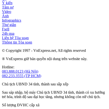
Ý kiến
Tâm sự
Video
Ảnh
Infographics
Thư giãn
Fsell
24h qua
Liên hệ Tòa soạn
Thông tin Tòa soạn
© Copyright 1997 - VnExpress.net, All rights reserved
® VnExpress giữ bản quyền nội dung trên website này.
Hotline:
083.888.0123 (Hà Nội)
082.233.3555 (TP HCM)
Chủ tịch UBND 34 tỉnh, thành sau sắp xếp
Sau sáp nhập, bộ máy Chủ tịch UBND 34 tỉnh, thành có xu hướng
trẻ hóa, trình độ sau đại học tăng, nhưng không còn nữ chủ tịch.
Số lượng ĐVHC cấp xã